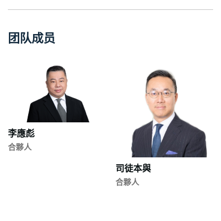
团
队
成
员
李應彪
合夥人
司徒本與
合夥人