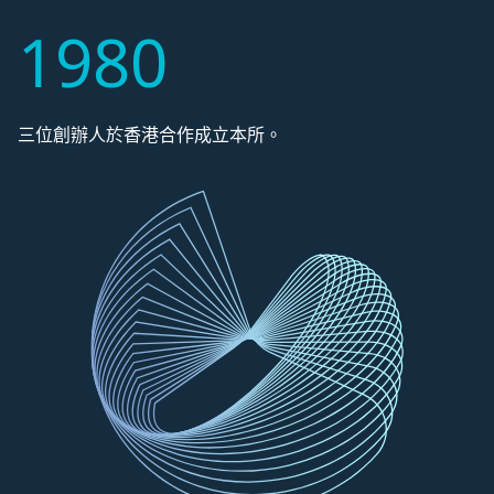
1980
三位創辦人於香港合作成立本所。
事務所後來搬到都爹利街印刷行，並維持原址長達十五年。
事務所與李吳林律師事務所合併成羅拔臣李吳林律師事務
本所搬到坐擁香港維多利亞海港迷人景色的中環中心五十七
羅拔臣律師事務所開設了駐廣州代表處。
羅拔臣律師事務所的二十五週年慶祝晚會在新開幕的香港四
羅拔臣律師事務所自開辦以來營運至今已四十年，從當初的
所，並同時在金鐘匯中心與印刷行運作。
樓，並沿用地址至今。
季酒店進行。
小規模成為了在香港及駐廣州代表處擁有一百名員工的事務
所。
事務所易名為羅拔臣律師事務所。
本所亦開始實踐資本市場，並成為本所其中一個最主要的部
門。