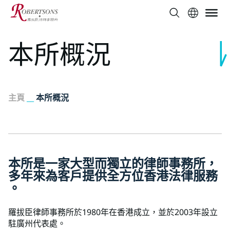
本所概況
主頁
__
本所概況
本
所
是
一
家
大
型
而
獨
立
的
律
師
事
務
所
，
多
年
來
為
客
戶
提
供
全
方
位
香
港
法
律
服
務
。
羅拔臣律師事務所於1980年在香港成立，並於2003年設立
駐廣州代表處。