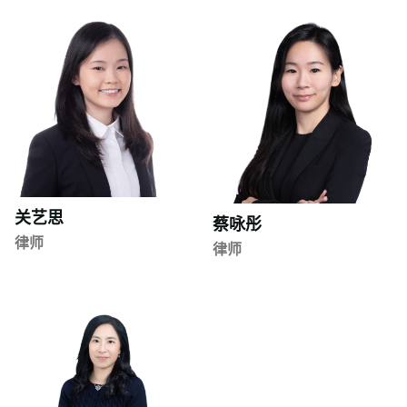
关艺思
蔡咏彤
律师
律师