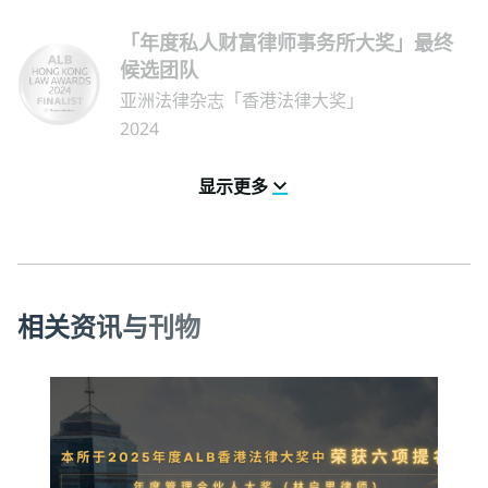
「年度私人财富律师事务所大奖」最终
候选团队
亚洲法律杂志「香港法律大奖」
2024
显示更多
相
关
资
讯
与
刊
物