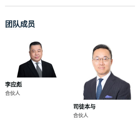
团
队
成
员
李应彪
合伙人
司徒本与
合伙人