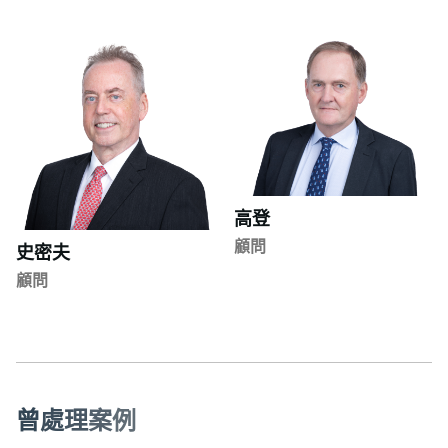
高登
顧問
史密夫
顧問
曾
處
理
案
例