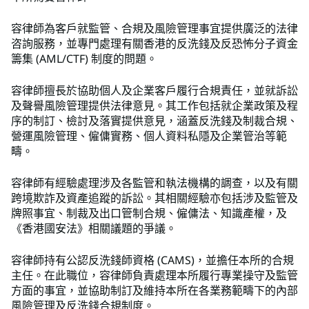
容律師為客戶就監管、合規及風險管理事宜提供廣泛的法律
咨詢服務，並專門處理有關香港的反洗錢及反恐怖分子資金
籌集 (AML/CTF) 制度的問題。
容律師擅長於協助個人及企業客戶履行合規責任，並就訴訟
及聲譽風險管理提供法律意見。其工作包括就企業政策及程
序的制訂、檢討及落實提供意見，涵蓋反洗錢及制裁合規、
營運風險管理、僱傭實務、個人資料私隱及企業管治等範
疇。
容律師有經驗處理涉及各監管和執法機構的調查，以及有關
跨境欺詐及資產追蹤的訴訟。其相關經驗亦包括涉及監管及
牌照事宜、制裁及出口管制合規、僱傭法、知識產權，及
《香港國安法》相關議題的爭議。
容律師持有公認反洗錢師資格 (CAMS)，並擔任本所的合規
主任。在此職位，容律師負責處理本所履行專業操守及監管
方面的事宜，並協助制訂及維持本所在各業務範疇下的內部
風險管理及反洗錢合規制度。