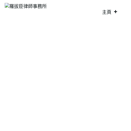
主頁
主頁
資訊與刊物
本所再次參與慈善步行支持青少年精