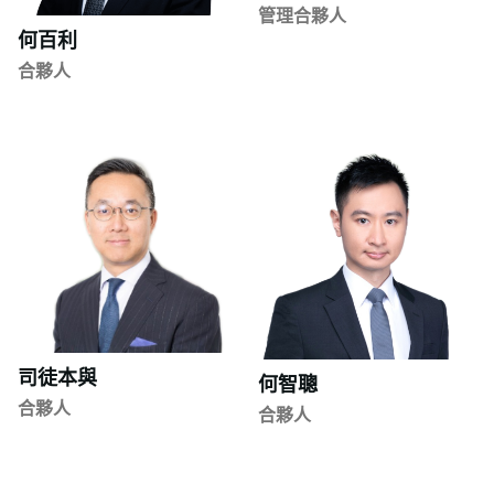
管理合夥人
何百利
合夥人
司徒本與
何智聰
合夥人
合夥人