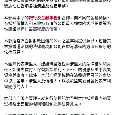
羅拔臣律師事務所的破產及債務重組團隊擁有相當豐富的經
驗處理在香港各種清盤及破產事務。
本部與本所的
銀行及金融事務
部合作，向不同的金融機構、
有抵押債權人和其他持有清盤公司重大權益的客戶提供策略
性建議以追討最高程度的債項。
本部經常為面對財政困難的公司之董事局提供意見，包括其
根據香港法例的法律義務和公司在香港清盤的方法及程序的
法律意見。
本團隊代表清盤人，建議清盤過程中清盤人的法律權利和責
任，如優先償付、保留訴訟權利、不公平的優惠及董事喪失
資格等事宜。此外，本部亦經常協助在清盤過程召開的會議
中協助董事、清盤人及債權人，以及於監察委員會代表有利
害關係的人士。
本部亦向破產管理人就其行使押記賦予對本地抵押資產的管
理權及出售權的權利和限制提供法律意見。