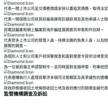
代表一間上市公司呈交債務償還安排以重組其債務，取得法定
代表一間保險公司就其前僱員挪用巨額款項及其他串謀人士取
就電話騙案和網上騙案對海外騙徒展開索究申索和作抗辯。
代表眾多上市公司的管理人員、持牌法團的負責人員，以及財
展開的調查。
為個別人士和公司客戶就突擊搜查和面對搜查令提供法律意見
為一位被前僱主申請禁制令，並同時面對金錢申索、刑事檢控
代表遺囑執行人處理其牽涉多個司法管轄區及具爭議性的遺囑
就政府根據收回土地條例收回土地及政府應付的賠償金額代表
監管機構調查及訴訟