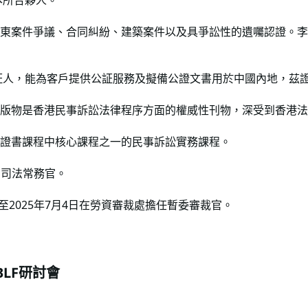
本所合夥人。
東案件爭議、合同糾紛、建築案件以及具爭訟性的遺囑認證。李
公証人，能為客戶提供公証服務及擬備公證文書用於中國內地，茲
版物是香港民事訴訟法律程序方面的權威性刊物，深受到香港法
證書課程中核心課程之一的民事訴訟實務課程。
副司法常務官。
26日至2025年7月4日在勞資審裁處擔任暫委審裁官。
LF研討會