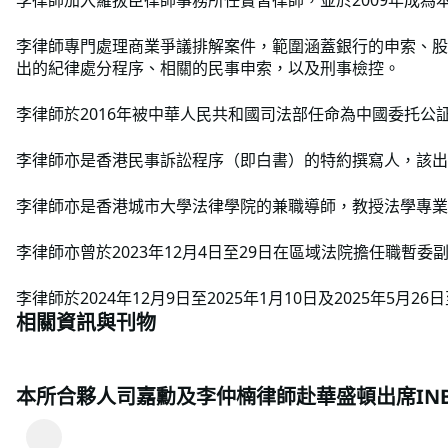
李律師加入羅拔臣律師事務所任實習律師，並於2009年成為
李律師專門處理商業爭議排解案件，範圍涵蓋銀行的申索、股
出的紀律處分程序、相關的民事申索，以及刑事檢控。
李律師於2016年被中華人民共和國司法部任命為中國委托
李律師亦是香港民事訴訟程序（即白書）的特約撰寫人，該出
李律師亦是香港城市大學法律學院的兼職導師，教授法學專業
李律師亦曾於2023年12月4日至29日在區域法院擔任職暫委
李律師於2024年12月9日至2025年1月10日及2025年5月
相關資訊與刊物
本所合夥人司嘉勳及李仲楠律師赴華盛頓出席INB