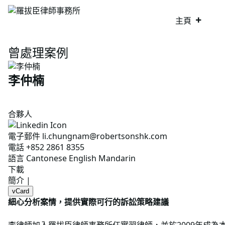
主頁
__
專業團隊
__
李仲楠
概覽
主頁
專業資格
曾處理案例
李仲楠
合夥人
電子郵件
li.chungnam@robertsonshk.com
電話
+852 2861 8355
語言
Cantonese
English
Mandarin
下載
簡介
|
vCard
細心分析案情，提供實際可行的訴訟策略建議