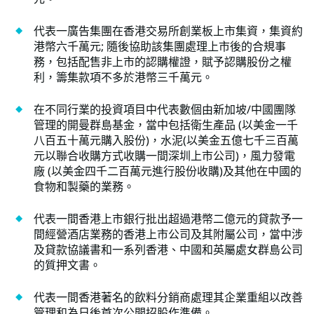
代表一廣告集團在香港交易所創業板上市集資，集資約
港幣六千萬元; 隨後協助該集團處理上市後的合規事
務，包括配售非上市的認購權證，賦予認購股份之權
利，籌集款項不多於港幣三千萬元。
在不同行業的投資項目中代表數個由新加坡/中國團隊
管理的開曼群島基金，當中包括衛生產品 (以美金一千
八百五十萬元購入股份)，水泥(以美金五億七千三百萬
元以聯合收購方式收購一間深圳上市公司)，風力發電
廠 (以美金四千二百萬元進行股份收購)及其他在中國的
食物和製藥的業務。
代表一間香港上市銀行批出超過港幣二億元的貸款予一
間經營酒店業務的香港上市公司及其附屬公司，當中涉
及貸款協議書和一系列香港、中國和英屬處女群島公司
的質押文書。
代表一間香港著名的飲料分銷商處理其企業重組以改善
管理和為日後首次公開招股作準備。