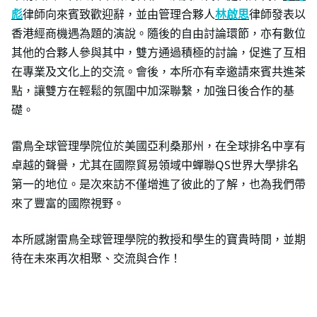
彪
律師向來賓致歡迎辭，並由管理合夥人
林啟思
律師發表以
香港經商機遇為題的演說。隨後的自由討論環節，亦有數位
其他的合夥人參與其中，雙方通過積極的討論，促進了互相
在專業及文化上的交流。會後，本所亦有幸邀請來賓共進茶
點，讓雙方在輕鬆的氛圍中加深聯繫，加強日後合作的基
礎。
雷鳥全球管理學院位於美國亞利桑那州，在全球排名中享有
卓越的聲譽，尤其在國際貿易領域中蟬聯QS世界大學排名
第一的地位。是次來訪不僅增進了彼此的了解，也為我們帶
來了豐富的國際視野。
本所感謝雷鳥全球管理學院的教授和學生的寶貴時間，並期
待在未來再次相聚、交流與合作！