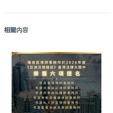
相
關
内
容