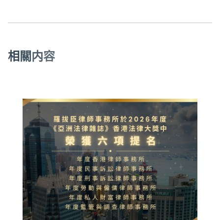
相
關
内
容