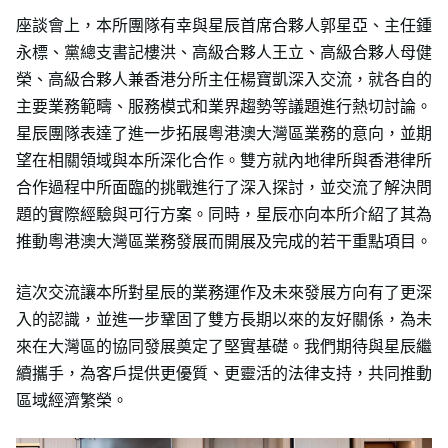
座談會上，本所團隊有幸與星辰首席合夥人郭星亞、主任鍾
永標、黨總支書記樓洪、高級合夥人王立、高級合夥人母健
榮、高級合夥人兼香港分所主任楊寶凱深入交流，就各自的
主要業務範疇、服務模式和業界趨勢等議題進行熱切討論。
星辰團隊表達了進一步拓展粵港澳大灣區業務的意向，並期
望在相關領域與本所深化合作。雙方就內地律所與香港律所
合作過程中所面臨的挑戰進行了深入探討，並交流了解決問
題的實際經驗與可行方案。同時，星辰亦向本所介紹了其為
推動粵港澳大灣區業務發展而開展及完成的若干重點項目。
這次交流讓本所對星辰的業務運作及未來發展方向有了更深
入的認識，並進一步鞏固了雙方長期以來的友好關係，為未
來在大灣區的協同發展奠定了堅實基礎。我們期待與星辰繼
續攜手，為客戶提供更優質、更靈活的法律支持，共同推動
區域經濟繁榮。