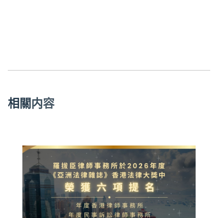
相
關
内
容