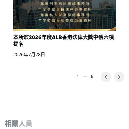
本所於2026年度ALB香港法律大獎中獲六項
提名
2026年7月28日
1
—
6
相
關
人
員