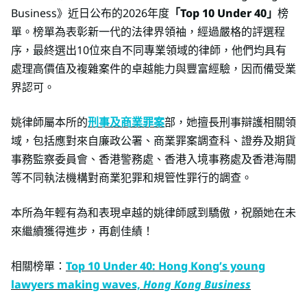
Business》近日公布的2026年度
「Top 10 Under 40」
榜
單。榜單為表彰新一代的法律界領袖，經過嚴格的評選程
序，最終選出10位來自不同專業領域的律師，他們均具有
處理高價值及複雜案件的卓越能力與豐富經驗，因而備受業
界認可。
姚律師屬本所的
刑事及商業罪案
部，她擅長刑事辯護相關領
域，包括應對來自廉政公署、商業罪案調查科、證券及期貨
事務監察委員會、香港警務處、香港入境事務處及香港海關
等不同執法機構對商業犯罪和規管性罪行的調查。
本所為年輕有為和表現卓越的姚律師感到驕傲，祝願她在未
來繼續獲得進步，再創佳績！
相關榜單：
Top 10 Under 40: Hong Kong’s young
lawyers making waves,
Hong Kong Business