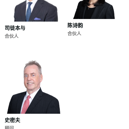
陈诗韵
司徒本与
合伙人
合伙人
史密夫
顾问