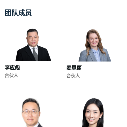
团
队
成
员
李应彪
麦思丽
合伙人
合伙人