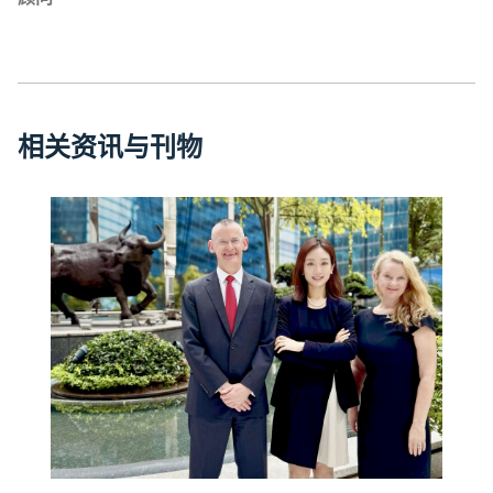
相
关
资
讯
与
刊
物