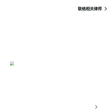
联络相关律师
联络我们
如有任何问题、咨询或需进一步资讯，欢迎与
我们联络。