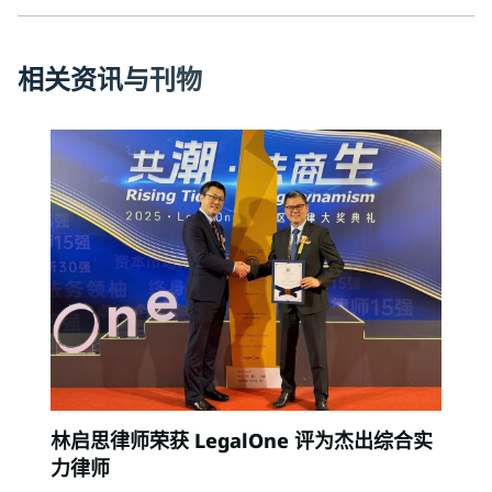
相
关
资
讯
与
刊
物
林启思律师荣获 LegalOne 评为杰出综合实
力律师