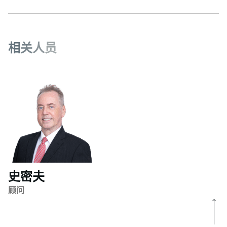
相
关
人
员
史密夫
顾问